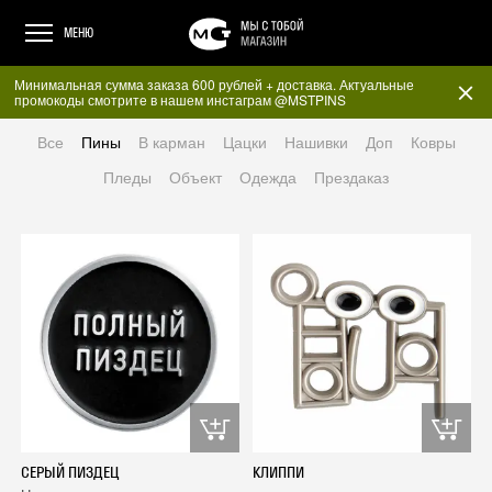
МЕНЮ
Минимальная сумма заказа 600 рублей + доставка. Актуальные
промокоды смотрите в нашем инстаграм @MSTPINS
Все
Пины
В карман
Цацки
Нашивки
Доп
Ковры
Пледы
Объект
Одежда
Прездаказ
СЕРЫЙ ПИЗДЕЦ
КЛИППИ