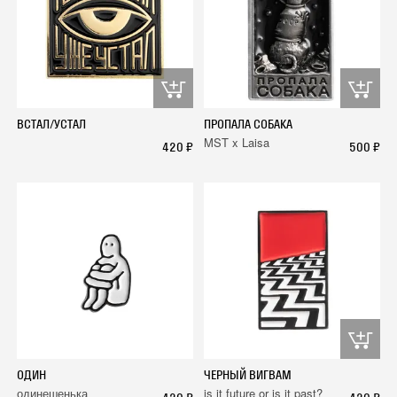
ВСТАЛ/УСТАЛ
ПРОПАЛА СОБАКА
MST x Laisa
420 ₽
500 ₽
ОДИН
ЧЕРНЫЙ ВИГВАМ
одинешенька
is it future or is it past?