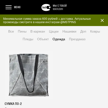
МЕНЮ
Минимальная сумма заказа 600 рублей + доставка. Актуальные
промокоды смотрите в нашем инстаграм @MSTPINS
Все
Пины
В карман
Цацки
Нашивки
Доп
Ковры
Пледы
Объект
Одежда
Прездаказ
СУМКА ПО-2